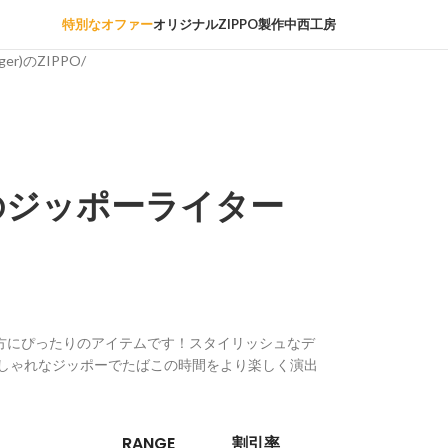
特別なオファー
オリジナルZIPPO製作中西工房
iger)のZIPPO
/
のジッポーライター
の方にぴったりのアイテムです！スタイリッシュなデ
しゃれなジッポーでたばこの時間をより楽しく演出
RANGE
割引率