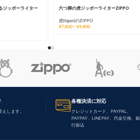
るジッポーライター
六つ脚の虎ジッポーライターZIPPO
虎(tiger)のZIPPO
¥
7,800
–
¥
9,800
付
各種決済に対応
答えします。
クレジットカード、PAYPAL、
PAYPAY、LINEPAY、代金引換、銀
行振込