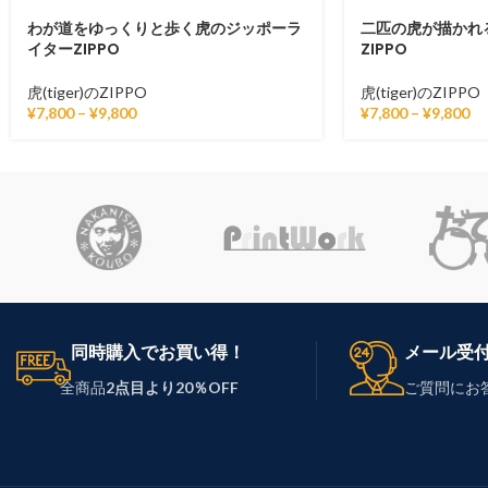
わが道をゆっくりと歩く虎のジッポーラ
二匹の虎が描かれ
イターZIPPO
ZIPPO
虎(tiger)のZIPPO
虎(tiger)のZIPPO
¥
7,800
–
¥
9,800
¥
7,800
–
¥
9,800
同時購入でお買い得！
メール受
全商品
2点目より20％OFF
ご質問にお