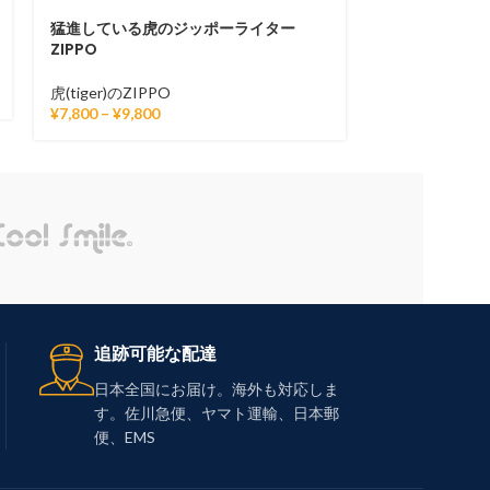
猛進している虎のジッポーライター
獲物を目掛け
ZIPPO
ライターZIPP
虎(tiger)のZIPPO
虎(tiger)のZIP
¥
7,800
–
¥
9,800
¥
7,800
–
¥
9,80
追跡可能な配達
日本全国にお届け。海外も対応しま
す。佐川急便、ヤマト運輸、日本郵
便、EMS