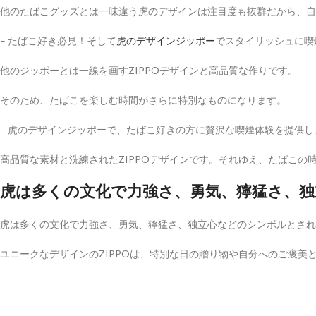
他のたばこグッズとは一味違う虎のデザインは注目度も抜群だから、自
– たばこ好き必見！そして
虎のデザインジッポー
でスタイリッシュに喫
他のジッポーとは一線を画すZIPPOデザインと高品質な作りです。
そのため、たばこを楽しむ時間がさらに特別なものになります。
– 虎のデザインジッポーで、たばこ好きの方に贅沢な喫煙体験を提供し
高品質な素材と洗練されたZIPPOデザインです。それゆえ、たばこ
虎は多くの文化で力強さ、勇気、獰猛さ、
虎は多くの文化で力強さ、勇気、獰猛さ、独立心などのシンボルとされ
ユニークなデザインのZIPPOは、特別な日の贈り物や自分へのご褒美