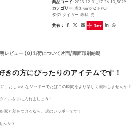
商品コード:
2023-12-01_17-26-10_5099
カテゴリー:
虎(tiger)のZIPPO
タグ:
タイガー
,
獰猛
,
虎
共有：
Save
明
レビュー (0)
出荷について
片面/両面印刷
納期
こ好きの方にぴったりのアイテムです！
さらに、おしゃれなジッポーでたばこの時間をより楽しく演出しませんか
スタイルを手に入れましょう！
好家と差をつけるなら、虎のジッポーです！
せんか？