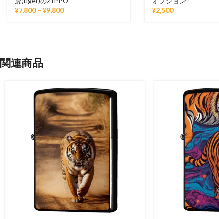
虎(tiger)のZIPPO
オプション
¥
7,800
–
¥
9,800
¥
2,500
関連商品