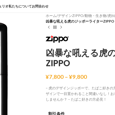
ェリオ
私たちについて
お問合わせ
ホーム
/
デザインZIPPO
/
動物・生き物
/
虎(t
凶暴な吼える虎のジッポーライターZIPPO
デザインジッポー（一覧）
パブリックドメイン(public-domain)
ファンタジーZIPPO
凶暴な吼える虎
乗り物(vehicle)
ZIPPO
動物・生き物
¥
7,800
–
¥
9,800
– 虎のデザインジッポーで、たばこ好き
ザインで一目置かれること間違いなし！お
しませんか？ – たばこ好きの方必見！
割引条件