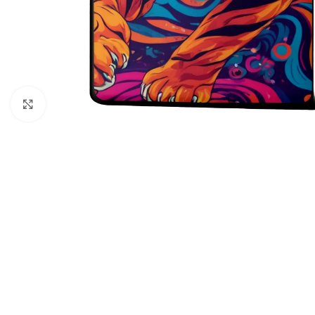
デザインジッポー（
クリックして拡大
パブリックドメイン(publ
ファンタジーZIPPO
乗り物(vehicle)
動物・生き物