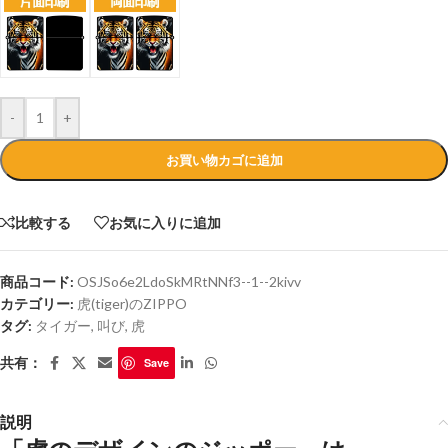
-
+
お買い物カゴに追加
比較する
お気に入りに追加
商品コード:
OSJSo6e2LdoSkMRtNNf3--1--2kivv
カテゴリー:
虎(tiger)のZIPPO
タグ:
タイガー
,
叫び
,
虎
共有：
Save
説明