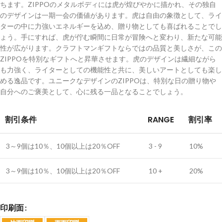
ちます。ZIPPOのメタルボディには虎が煌びやかに描かれ、その独自
のデザインは一期一会の価値があります。虎は自由の象徴として、ライ
ターの中に力強いエネルギーを込め、贈り物としても喜ばれることでし
ょう。手にすれば、虎が佇む瞬間に日常が冒険へと変わり、新たな可能
性が広がります。クラフトマンギフトならではの品質と美しさが、この
ZIPPOを特別なギフトへと昇華させます。虎のデザインは繊細ながら
も力強く、ライターとしての機能性と共に、美しいアートとしても楽し
める逸品です。ユニークなデザインのZIPPOは、特別な日の贈り物や
自分へのご褒美として、心に残る一品となることでしょう。
割引条件
RANGE
割引率
3～9個は10％、10個以上は20％OFF
3 - 9
10%
3～9個は10％、10個以上は20％OFF
10 +
20%
印刷面