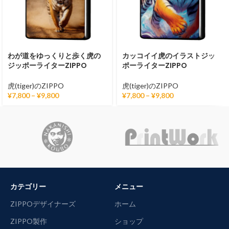
わが道をゆっくりと歩く虎の
カッコイイ虎のイラストジッ
ジッポーライターZIPPO
ポーライターZIPPO
虎(tiger)のZIPPO
虎(tiger)のZIPPO
¥
7,800
–
¥
9,800
¥
7,800
–
¥
9,800
カテゴリー
メニュー
ZIPPOデザイナーズ
ホーム
ZIPPO製作
ショップ