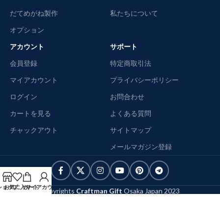
だてめがね製作
私たちについて
オプション
アカウント
サポート
会員登録
特定商取引法
マイアカウント
プライバシーポリシー
ログイン
お問合わせ
カートを見る
よくある質問
チャックアウト
サイトマップ
メールマガジン登録
ショップ
お気に入り
カート
マイアカウント
Copyrights
Craftman Gift
Osaka Japan
2023