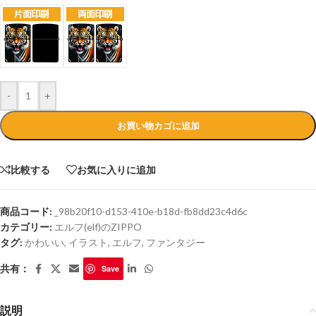
-
+
お買い物カゴに追加
比較する
お気に入りに追加
商品コード:
_98b20f10-d153-410e-b18d-fb8dd23c4d6c
カテゴリー:
エルフ(elf)のZIPPO
タグ:
かわいい
,
イラスト
,
エルフ
,
ファンタジー
共有：
Save
説明