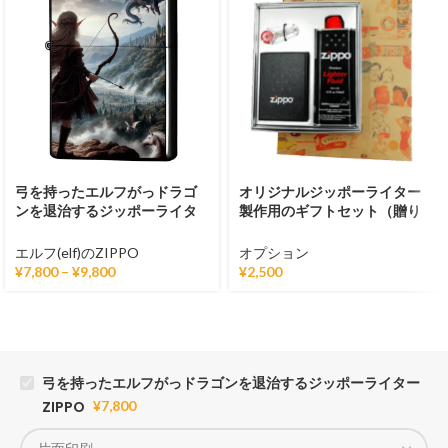
弓を持ったエルフがっドラゴ
オリジナルジッポーライター
ンを退治するジッポーライタ
製作用のギフトセット（贈り
ーZIPPO
物用に）
エルフ(elf)のZIPPO
オプション
¥
7,800
–
¥
9,800
¥
2,500
弓を持ったエルフがっドラゴンを退治するジッポーライター
ZIPPO
¥
7,800