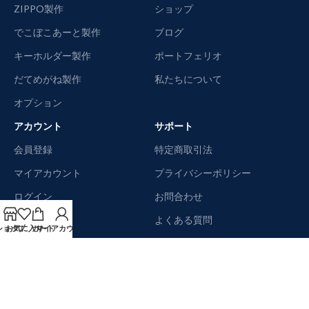
ZIPPO製作
ショップ
でこぼこあーと製作
ブログ
キーホルダー製作
ポートフェリオ
だてめがね製作
私たちについて
オプション
アカウント
サポート
会員登録
特定商取引法
マイアカウント
プライバシーポリシー
ログイン
お問合わせ
カートを見る
よくある質問
ショップ
お気に入り
カート
マイアカウント
チャックアウト
サイトマップ
メールマガジン登録