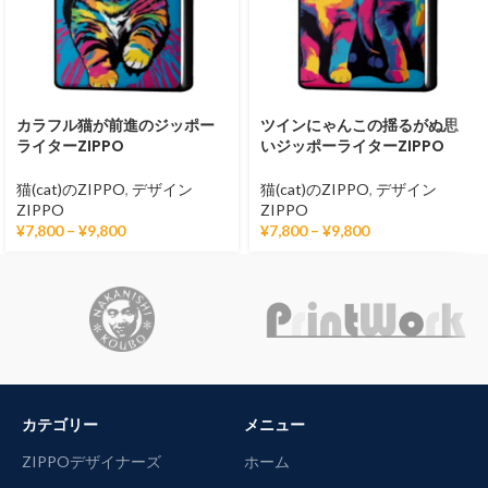
カラフル猫が前進のジッポー
ツインにゃんこの揺るがぬ思
ライターZIPPO
いジッポーライターZIPPO
猫(cat)のZIPPO
,
デザイン
猫(cat)のZIPPO
,
デザイン
ZIPPO
ZIPPO
¥
7,800
–
¥
9,800
¥
7,800
–
¥
9,800
カテゴリー
メニュー
ZIPPOデザイナーズ
ホーム