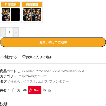
-
+
お買い物カゴに追加
比較する
お気に入りに追加
商品コード:
_3297e361-996f-45ad-995d-2d9e844b8d6d
カテゴリー:
エルフ(elf)のZIPPO
タグ:
かわいい
,
イラスト
,
エルフ
,
ファンタジー
共有：
Save
説明