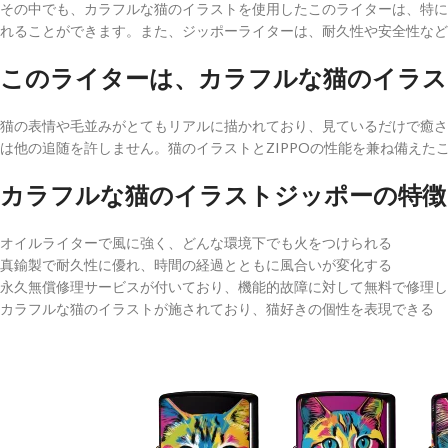
その中でも、カラフルな猫のイラストを使用したこのライターは、特に
れることができます。また、ジッポーライターは、耐久性や安全性など
このライターは、カラフルな猫のイラスト
猫の表情や毛並みがとてもリアルに描かれており、見ているだけで癒され
は他の追随を許しません。猫のイラストとZIPPOの性能を兼ね備えた
カラフルな猫のイラストジッポーの特徴
オイルライターで風に強く、どんな環境下でも火をつけられる
真鍮製で耐久性に優れ、時間の経過とともに風合いが変化する
永久無償修理サービスが付いており、機能的故障に対して無料で修理し
カラフルな猫のイラストが施されており、猫好きの個性を表現できる