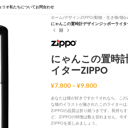
ェリオ
私たちについて
お問合わせ
ホーム
/
デザインZIPPO
/
動物・生き物
/
猫(c
にゃんこの置時計デザインジッポーライター
デザインジッポー（一覧）
パブリックドメイン(public-domain)
ファンタジーZIPPO
にゃんこの置時
乗り物(vehicle)
イターZIPPO
動物・生き物
¥
7,800
–
¥
9,800
あなたは猫が好きですか？それなら、このZ
な猫のイラストが施されたこのライターは
ZIPPOの品質は折り紙つきです。長持ち
ど、ZIPPOの特徴は数え切れません。今
ZIPPOを楽しみましょう。