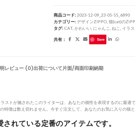
商品コード:
2023-12-09_23-05-55_6890
カテゴリー:
デザインZIPPO
,
猫(cat)のZIP
タグ:
CAT
,
かわいい
,
にゃんこ
,
ねこ
,
イラス
共有：
Save
明
レビュー (0)
出荷について
片面/両面印刷
納期
ラストが施されたこのライターは、あなたの個性を表現するのに最適です
の特徴は数え切れません。今すぐ注文して、あなたのお気に入りの猫と
に愛されている定番のアイテムです。