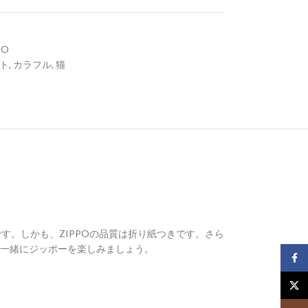
もっと見る
PO
ト
,
カラフル
,
猫
。しかも、ZIPPOの品質は折り紙つきです。さら
一緒にジッポーを楽しみましょう。
Face
X