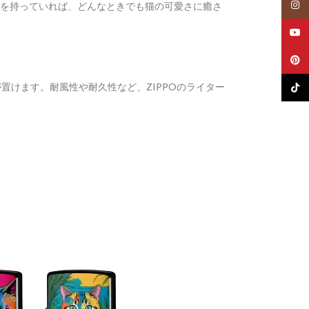
イン
を持っていれば、どんなときでも猫の可愛さに癒さ
ユー
Pinte
置けます。耐風性や耐久性など、ZIPPOのライター
Tik