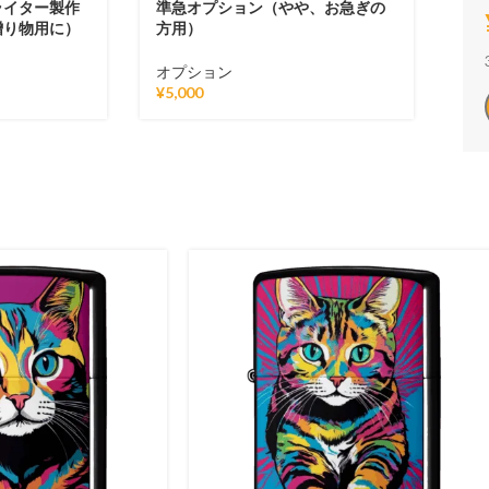
ライター製作
準急オプション（やや、お急ぎの
贈り物用に）
方用）
オプション
¥
5,000