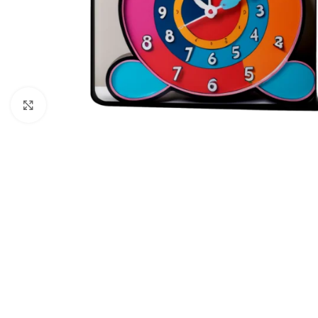
デザインジッポー（
クリックして拡大
パブリックドメイン(publ
ファンタジーZIPPO
乗り物(vehicle)
動物・生き物