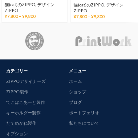
猫(cat)のZIPPO
,
デザイン
猫(cat)のZIPPO
,
デザイン
ZIPPO
ZIPPO
¥
7,800
–
¥
9,800
¥
7,800
–
¥
9,800
カテゴリー
メニュー
ZIPPOデザイナーズ
ホーム
ZIPPO製作
ショップ
でこぼこあーと製作
ブログ
キーホルダー製作
ポートフェリオ
だてめがね製作
私たちについて
オプション