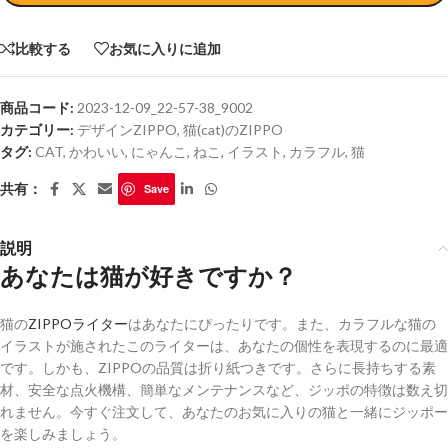
比較する
お気に入りに追加
商品コード:
2023-12-09_22-57-38_9002
カテゴリー:
デザインZIPPO
,
猫(cat)のZIPPO
タグ:
CAT
,
かわいい
,
にゃんこ
,
ねこ
,
イラスト
,
カラフル
,
猫
共有：
Save
説明
あなたは猫が好きですか？
猫の
ZIPPOライター
はあなたにぴったりです。また、カラフルな猫の
イラストが施されたこのライターは、あなたの個性を表現するのに最適
です。しかも、ZIPPOの品質は折り紙つきです。さらに長持ちする素
材、安全な点火機構、簡単なメンテナンスなど、ジッポの特徴は数え切
れません。今すぐ注文して、あなたのお気に入りの猫と一緒にジッポー
を楽しみましょう。