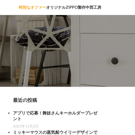
特別なオファー
オリジナルZIPPO製作中西工房
カテゴリー
その他
プロダクト
ペンダントライト
最近の投稿
アプリで応募！舞妓さんキーホルダープレゼ
ント
2025年11月2日
ミッキーマウスの蒸気船ウイリーデザインで