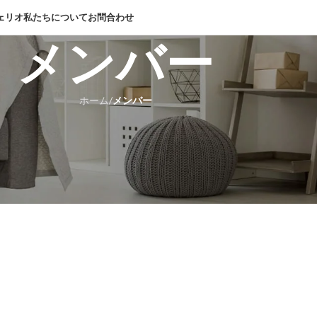
ェリオ
私たちについて
お問合わせ
メンバー
デザインジッポー（一覧）
パブリックドメイン(public-domain)
ホーム
/
メンバー
ファンタジーZIPPO
乗り物(vehicle)
動物・生き物