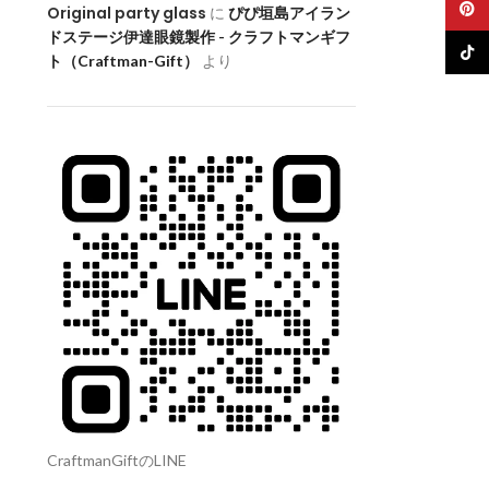
Pinte
Original party glass
に
ぴぴ垣島アイラン
もっと見る
ドステージ伊達眼鏡製作 - クラフトマンギフ
Tik
ト（Craftman-Gift）
より
CraftmanGiftのLINE