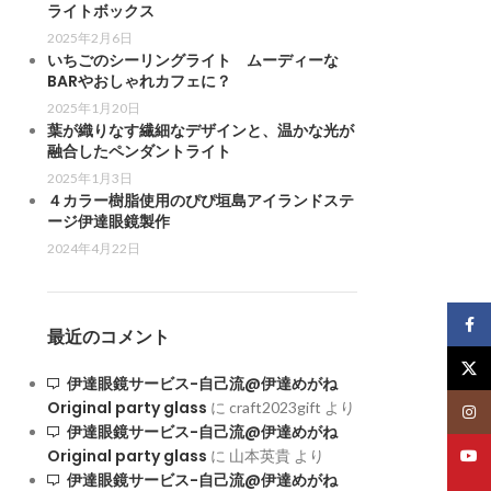
ライトボックス
2025年2月6日
いちごのシーリングライト ムーディーな
BARやおしゃれカフェに？
2025年1月20日
葉が織りなす繊細なデザインと、温かな光が
融合したペンダントライト
2025年1月3日
４カラー樹脂使用のぴぴ垣島アイランドステ
ージ伊達眼鏡製作
2024年4月22日
Face
最近のコメント
X
伊達眼鏡サービス-自己流@伊達めがね
Original party glass
に
craft2023gift
より
イン
広がるデザインジッポ
伊達眼鏡サービス-自己流@伊達めがね
Original party glass
に
山本英貴
より
ユー
オリジナルデザインのZIPPO
伊達眼鏡サービス-自己流@伊達めがね