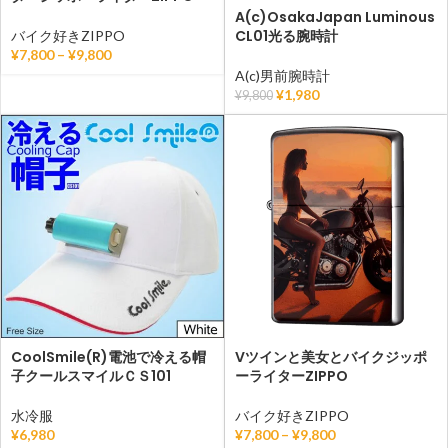
A(c)OsakaJapan Luminous
CL01光る腕時計
バイク好きZIPPO
¥
7,800
–
¥
9,800
A(c)男前腕時計
¥
1,980
¥
9,800
CoolSmile(R)電池で冷える帽
Vツインと美女とバイクジッポ
子クールスマイルＣＳ101
ーライターZIPPO
水冷服
バイク好きZIPPO
¥
6,980
¥
7,800
–
¥
9,800