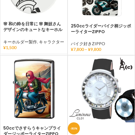
🌸 和の粋を日常に 🌸 舞妓さん
250ccライダーバイク柄ジッポ
デザインのキュートなキーホル
ーライターZIPPO
ダー
キーホルダー製作
,
キャラクター
バイク好きZIPPO
¥
1,500
¥
7,800
–
¥
9,800
50ccでさすらうキャンプライ
-80%
ダージッポーライターZIPPO