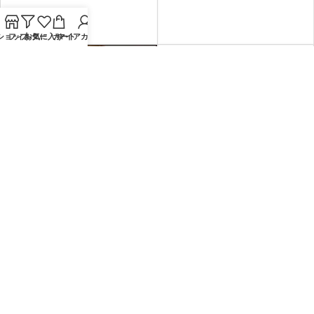
ンG3（フード）
水冷服
¥
29,800
ショップ
フィルター
お気に入り
カート
マイアカウント
-70%
-70%
【送料無料】この冬激安！カラ
【送料無料】ふわもあ靴下アソ
バリ８種類アソート ふわもあレ
ート フリースのような暖かさ
ッグ＆アームウオーマー
こたつのような心地よさ
アウトレット
アウトレット
¥
298
¥
298
¥
980
¥
980