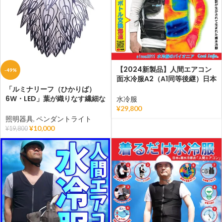
【2024新製品】人間エアコン
-49%
面水冷服A2（A1同等後継）日本
企画の画期的なオールインワン
「ルミナリーフ（ひかりば）
水冷服【即納】
6W・LED」葉が織りなす繊細な
水冷服
デザインと、温かな光が融合し
¥
29,800
たペンダントライト
照明器具
,
ペンダントライト
¥
10,000
¥
19,800