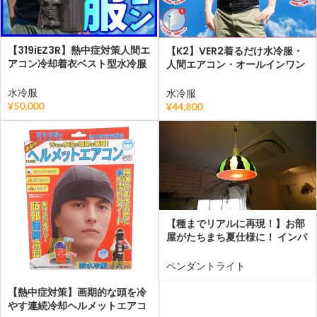
【319iEZ3R】熱中症対策人間エ
【K2】VER2着るだけ水冷服・
アコン冷却着衣ベスト型水冷服
人間エアコン・オールインワン
(下着)
化を実現した次世代熱中症対
策・面水冷着衣
水冷服
水冷服
¥
50,000
¥
44,800
【種までリアルに再現！】お部
屋がたちまち夏仕様に！ インパ
クト抜群の「スイカのペンダン
トライト」
ペンダントライト
【熱中症対策】画期的な頭を冷
やす連続冷却ヘルメットエアコ