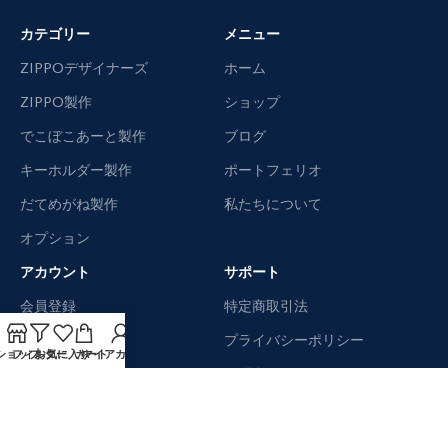
カテゴリー
メニュー
ZIPPOデザイナーズ
ホーム
ZIPPO製作
ショップ
でこぼこあーと製作
ブログ
キーホルダー製作
ポートフェリオ
だてめがね製作
私たちについて
オプション
アカウント
サポート
会員登録
特定商取引法
マイアカウント
プライバシーポリシー
ショップ
フィルター
お気に入り
カート
マイアカウント
ログイン
お問合わせ
カートを見る
よくある質問
チャックアウト
サイトマップ